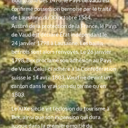
Bourgogne dès 1476, le Pays de Vaud est
confirmé possession bernoise par le traité
de Lausanne du 30 octobre 1564.
Assuré de la protection de la France, le Pays
de Vaud est déclaré État indépendant le
24 janvier 1798 à Lausanne. Les baillis
bernois sont alors renvoyés. Le 26 janvier
1798, Bex proclame son adhésion au Pays
de Vaud. Celui-ci adhère à la Confédération
suisse le 14 avril 1803. Vaud ne devint un
canton dans le vrai sens du terme qu’en
1803.
Le XIXe siècle vit l’éclosion du tourisme à
Bex, ainsi que son expansion qui dura
jusque dans la première moitié du