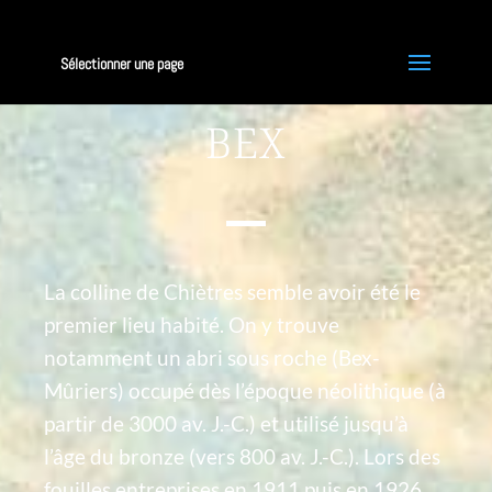
Sélectionner une page
BEX
La colline de Chiètres semble avoir été le
premier lieu habité. On y trouve
notamment un abri sous roche (Bex-
Mûriers) occupé dès l’époque néolithique (à
partir de 3000 av. J.-C.) et utilisé jusqu’à
l’âge du bronze (vers 800 av. J.-C.). Lors des
fouilles entreprises en 1911 puis en 1926,