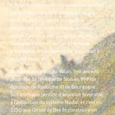
fois dans l’histoire, à l’occasion d’un combat
qui eut lieu entre des troupes franques,
dont dépendait Bex, et des bandes
burgondes qui avaient envahi le Valais
actuel. Cette bataille aurait eu lieu sur la
colline de Chiètres où l’on a retrouvé
d’anciennes armes dans le lac du Luissel à
présent asséché.
Rattaché au comté du Valais, Bex devient
propriété de l’évêque de Sion en 999 sur
donation de Rodolphe III de Bourgogne.
Suit alors une période d’anarchie favorable
à l’apparition du système féodal, et c’est en
1150 que Girold de Bex fit construire un