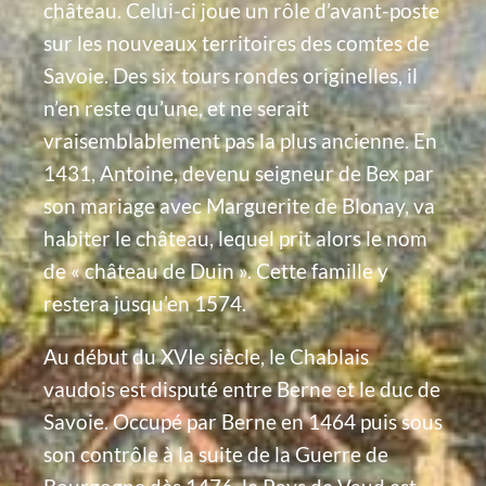
château. Celui-ci joue un rôle d’avant-poste
sur les nouveaux territoires des comtes de
Savoie. Des six tours rondes originelles, il
n’en reste qu’une, et ne serait
vraisemblablement pas la plus ancienne. En
1431, Antoine, devenu seigneur de Bex par
son mariage avec Marguerite de Blonay, va
habiter le château, lequel prit alors le nom
de « château de Duin ». Cette famille y
restera jusqu’en 1574.
Au début du XVIe siècle, le Chablais
vaudois est disputé entre Berne et le duc de
Savoie. Occupé par Berne en 1464 puis sous
son contrôle à la suite de la Guerre de