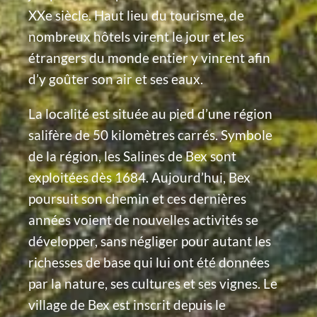
XXe siècle. Haut lieu du tourisme, de
nombreux hôtels virent le jour et les
étrangers du monde entier y vinrent afin
d’y goûter son air et ses eaux.
La localité est située au pied d’une région
salifère de 50 kilomètres carrés. Symbole
de la région, les Salines de Bex sont
exploitées dès 1684. Aujourd’hui, Bex
poursuit son chemin et ces dernières
années voient de nouvelles activités se
développer, sans négliger pour autant les
richesses de base qui lui ont été données
par la nature, ses cultures et ses vignes. Le
village de Bex est inscrit depuis le