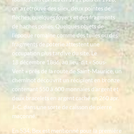
on a retrouvé des silex, deux pointes de
flèches, quelques foyers et des fragments
de haches polies. Quelques objets de
l’époque romaine comme des tuiles ou des
fragments de poterie attestent une
occupation plus tardive du site. Le
18 décembre 1886, au lieu-dit « Sous-
Vent » près de la route de Saint-Maurice, un
cheminot découvrit un récipient en bronze
contenant 550 à 600 monnaies d’argent et
deux bracelets en argent caché en 260 apr.
J.-C. dans une sorte de caisson de pierre
maçonné.
En 534, Bex est mentionné pour la première